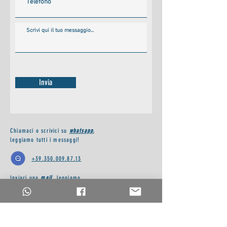
Invia
Chiamaci o scrivici su
whatsapp
,
leggiamo tutti i messaggi!
+39.350.009.87.13
Inviaci una
mail
, leggiamo
tutti i messaggi!
a.leccacostruzioni@gmail.com